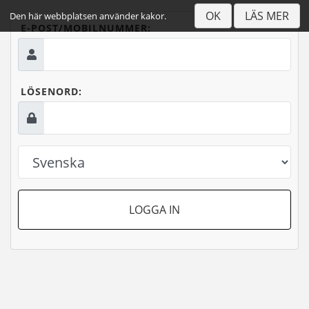
OK
LÄS MER
Den här webbplatsen använder kakor.
E-POST/MOBILNUMMER:
LÖSENORD:
LOGGA IN